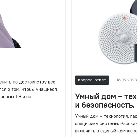
вопрос-ответ
18.09.2023
енить по достоинству все
лся о том, чтобы учащиеся
Умный дом – те
фровым ТВ и не
и безопасность.
Умный дом – технология, га
специфику системы. Расскаж
включить в единый комплек